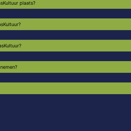
sKultuur plaats?
sKultuur?
asKultuur?
elnemen?