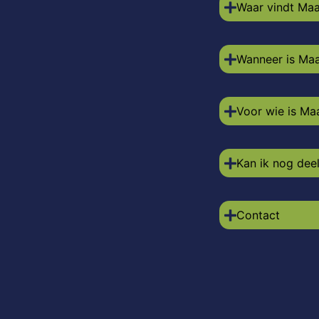
Waar vindt Maa
Wanneer is Maa
Voor wie is Ma
Kan ik nog de
Contact