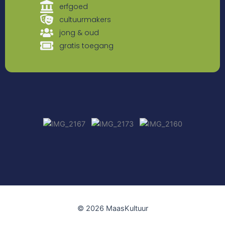
erfgoed
cultuurmakers
jong & oud
gratis toegang
© 2026 MaasKultuur