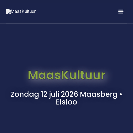
Ga
naar
de
inhoud
MaasKultuur
Zondag 12 juli 2026 Maasberg •
Elsloo​