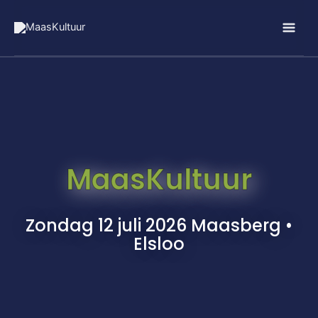
Ga
naar
de
inhoud
MaasKultuur
Zondag 12 juli 2026 Maasberg •
Elsloo​