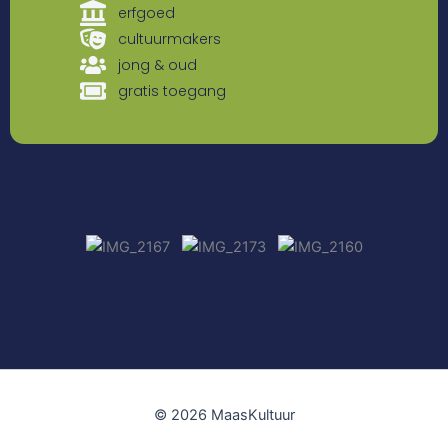
erfgoed
cultuurmakers
jong & oud
gratis toegang
© 2026 MaasKultuur